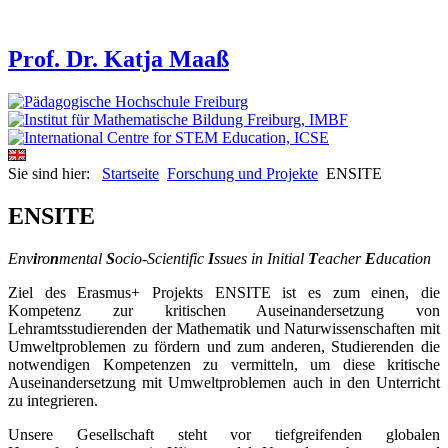
Prof. Dr. Katja Maaß
Sie sind hier:
Startseite
Forschung und Projekte
ENSITE
ENSITE
Env
i
ro
n
mental
S
ocio-Scientific
I
ssues in Initial
T
eacher
E
ducation
Ziel des Erasmus+ Projekts ENSITE ist es zum einen, die
Kompetenz zur kritischen Auseinandersetzung von
Lehramtsstudierenden der Mathematik und Naturwissenschaften mit
Umweltproblemen zu fördern und zum anderen, Studierenden die
notwendigen Kompetenzen zu vermitteln, um diese kritische
Auseinandersetzung mit Umweltproblemen auch in den Unterricht
zu integrieren.
Unsere Gesellschaft steht vor tiefgreifenden globalen