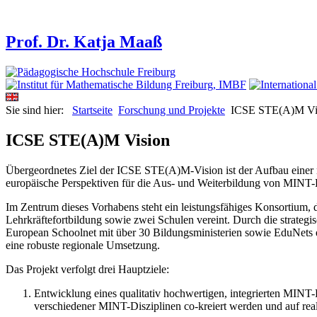
Prof. Dr. Katja Maaß
Sie sind hier:
Startseite
Forschung und Projekte
ICSE STE(A)M Vi
ICSE STE(A)M Vision
Übergeordnetes Ziel der ICSE STE(A)M-Vision ist der Aufbau einer na
europäische Perspektiven für die Aus- und Weiterbildung von MINT-L
Im Zentrum dieses Vorhabens steht ein leistungsfähiges Konsortium, d
Lehrkräftefortbildung sowie zwei Schulen vereint. Durch die strat
European Schoolnet mit über 30 Bildungsministerien sowie EduNets e
eine robuste regionale Umsetzung.
Das Projekt verfolgt drei Hauptziele:
Entwicklung eines qualitativ hochwertigen, integrierten MINT-
verschiedener MINT-Disziplinen co-kreiert werden und auf real