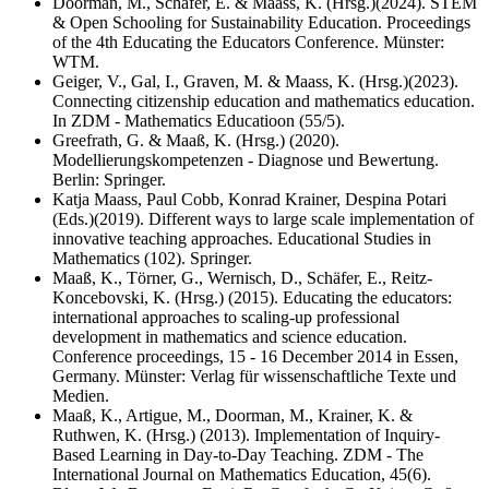
Doorman, M., Schäfer, E. & Maass, K. (Hrsg.)(2024). STEM
& Open Schooling for Sustainability Education. Proceedings
of the 4th Educating the Educators Conference. Münster:
WTM.
Geiger, V., Gal, I., Graven, M. & Maass, K. (Hrsg.)(2023).
Connecting citizenship education and mathematics education.
In ZDM - Mathematics Educatioon (55/5).
Greefrath, G. & Maaß, K. (Hrsg.) (2020).
Modellierungskompetenzen - Diagnose und Bewertung.
Berlin: Springer.
Katja Maass, Paul Cobb, Konrad Krainer, Despina Potari
(Eds.)(2019). Different ways to large scale implementation of
innovative teaching approaches. Educational Studies in
Mathematics (102). Springer.
Maaß, K., Törner, G., Wernisch, D., Schäfer, E., Reitz-
Koncebovski, K. (Hrsg.) (2015). Educating the educators:
international approaches to scaling-up professional
development in mathematics and science education.
Conference proceedings, 15 - 16 December 2014 in Essen,
Germany. Münster: Verlag für wissenschaftliche Texte und
Medien.
Maaß, K., Artigue, M., Doorman, M., Krainer, K. &
Ruthwen, K. (Hrsg.) (2013). Implementation of Inquiry-
Based Learning in Day-to-Day Teaching. ZDM - The
International Journal on Mathematics Education, 45(6).