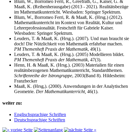
Blum, W., Borromeo Ferri, R., Greefrath, G., Kaiser, G. &
Maaß, K. (Reihenherausgabe) (2013 - 2021). Realitätsbezüge
im Mathematikunterricht. Wiesbaden: Springer Spektrum.
Blum, W., Borromeo Ferri, R. & Maaß, K. (Hrsg.) (2012).
Mathematikunterricht im Kontext von Realität, Kultur und
Lehrerprofessionalität. Festschrift für Gabriele Kaiser.
Wiesbaden: Springer Spektrum.
Leuders, T. & Maaß, K. (Hrsg.). (2007). Und man braucht sie
doch! Die Nützlichkeit von Mathematik erfahrbar machen.
PM Themenheft Praxis der Mathematik
, 49(1).
Leuders, T. & Maaß, K. (Hrsg.). (2005) Modellieren bildet.
PM Themenheft Praxis der Mathematik
, 47(3).
Henn, H. & Maaß, K. (Hrsg.). (2003) Materialien für einen
realitätsbezogenen Mathematikunterricht, Standardthemen.
Schriftenreihe der Istrongruppe
, 2003(Band 8). Hildesheim:
Franzbecker
Maaß, K. (Hrsg,). (2000). Anwendungen in der Analytischen
Geometrie.
Der Mathematikunterricht,
46(1).
weiter zu:
Englischsprachige Schriften
Deutschsprachige Schriften